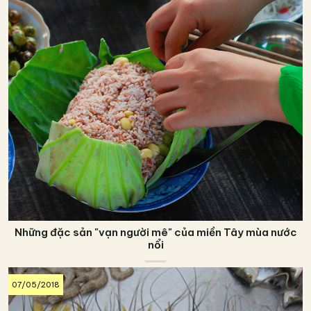
Những đặc sản "vạn người mê" của miền Tây mùa nước
nổi
07/05/2018