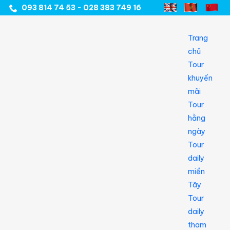
093 814 74 53 - 028 383 749 16
Trang
chủ
Tour
khuyến
mãi
Tour
hằng
ngày
Tour
daily
miền
Tây
Tour
daily
tham