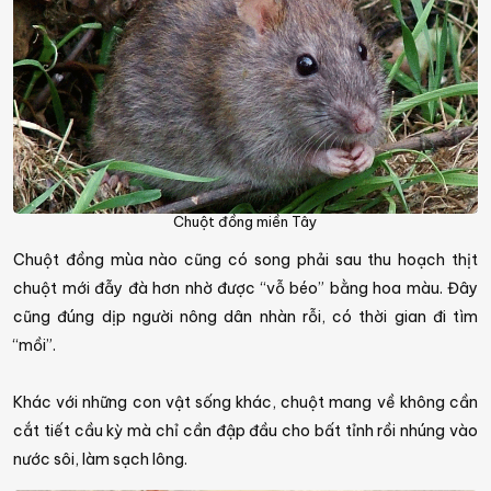
Chuột đồng miền Tây
Chuột đồng mùa nào cũng có song phải sau thu hoạch thịt
chuột mới đẫy đà hơn nhờ được “vỗ béo” bằng hoa màu. Đây
cũng đúng dịp người nông dân nhàn rỗi, có thời gian đi tìm
“mồi”.
Khác với những con vật sống khác, chuột mang về không cần
cắt tiết cầu kỳ mà chỉ cần đập đầu cho bất tỉnh rồi nhúng vào
nước sôi, làm sạch lông.