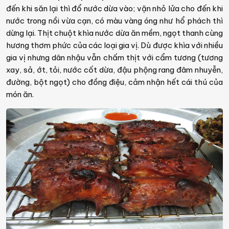
đến khi săn lại thì đổ nước dừa vào; vặn nhỏ lửa cho đến khi
nước trong nồi vừa cạn, có màu vàng óng như hổ phách thì
dừng lại. Thịt chuột khìa nước dừa ăn mềm, ngọt thanh cùng
hương thơm phức của các loại gia vị. Dù được khìa với nhiều
gia vị nhưng dân nhậu vẫn chấm thịt với cẩm tương (tương
xay, sả, ớt, tỏi, nước cốt dừa, đậu phộng rang đâm nhuyễn,
đường, bột ngọt) cho đồng điệu, cảm nhận hết cái thú của
món ăn.