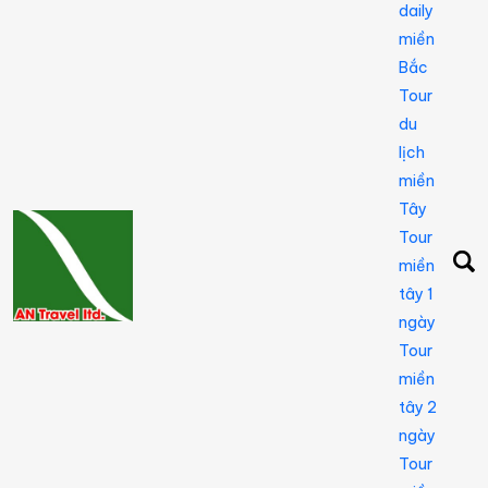
daily
miền
Bắc
Tour
du
lịch
miền
Tây
Tour
miền
tây 1
ngày
Tour
miền
tây 2
ngày
Tour