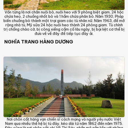
Vốn từng là nơi chăn nuôi bò, nuôi heo với 9 phòng biệt giam, 24 hộc
chứa heo, 2 chuồng nhốt bò và 1 hầm chứa phân bò. Năm 1930, Pháp
biến chuồng bò thành một trại giam các tù nhân nữ. Năm 1963, để mở
rộng nhà tù, Mỹ sửa 24 hộc nuôi heo thành 24 phòng giam. Tù chính
trị chống chào cờ, bị còng xiềng cầm cố lâu ngày, bị bại liệt cơ thể bị
đưa về về đây để tiếp tục đày ải.
NGHĨA TRANG HÀNG DƯƠNG
Nơi chôn cất hàng vạn chiến sĩ cách mạng và người yêu nước Việt
Nam qua nhiều thế hệ bị tù đày, kéo dài từ năm 1862 đến năm 1975.
Đây cũng là nơi chôn cất chị Võ Thị Sáu, phần mộ gắn liền với những