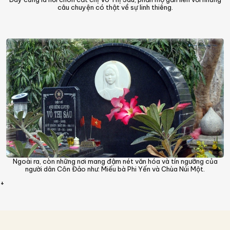
câu chuyện có thật về sự linh thiêng.
Ngoài ra, còn những nơi mang đậm nét văn hóa và tín ngưỡng của
người dân Côn Đảo như: Miếu bà Phi Yến và Chùa Núi Một.
+